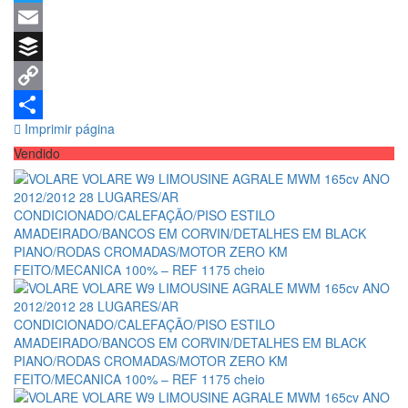
ESTILO
Twitter
AMADEIRADO/BANCOS EM
Email
CORVIN/DETALHES EM
Buffer
BLACK PIANO/RODAS
Copy
CROMADAS/MOTOR ZERO
Imprimir página
Link
Share
Vendido
KM FEITO/MECANICA 100% –
REF 1175