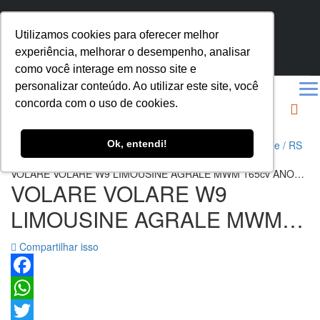
SEGUNDA SEXTA 8.00 - 18.00
Utilizamos cookies para oferecer melhor
AV. A. J. RENNER, 535 - HUMAITÁ, PORTO ALEGRE - RS
experiência, melhorar o desempenho, analisar
(51) 3272-7795
como você interage em nosso site e
personalizar conteúdo. Ao utilizar este site, você
concorda com o uso de cookies.
Ok, entendi!
Ônibus Usados e Seminovos MarcoPeças, em Porto Alegre / RS
>
Veículos
>
MICRO-ÔNIBUS RODOVIARIO
>
VOLARE VOLARE W9 LIMOUSINE AGRALE MWM 165cv ANO
VOLARE VOLARE W9
2012/2012 28 LUGARES/AR
CONDICIONADO/CALEFAÇÃO/PISO ESTILO
LIMOUSINE AGRALE MWM
AMADEIRADO/BANCOS EM CORVIN/DETALHES EM BLACK
PIANO/RODAS CROMADAS/MOTOR ZERO KM
165cv ANO 2012/2012 28
FEITO/MECANICA 100% – REF 1175
Compartilhar isso
LUGARES/AR
CONDICIONADO/CALEFAÇÃO/
Facebook
WhatsApp