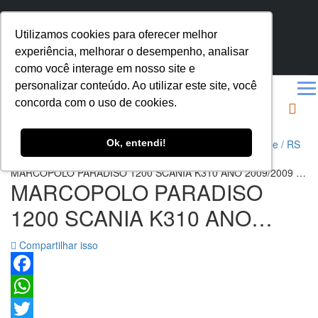
SEGUNDA SEXTA 8.00 - 18.00
Utilizamos cookies para oferecer melhor
AV. A. J. RENNER, 535 - HUMAITÁ, PORTO ALEGRE - RS
experiência, melhorar o desempenho, analisar
(51) 3272-7795
como você interage em nosso site e
personalizar conteúdo. Ao utilizar este site, você
concorda com o uso de cookies.
Ok, entendi!
Ônibus Usados e Seminovos MarcoPeças, em Porto Alegre / RS
>
Veículos
>
ÔNIBUS RODOVIARIO
>
MARCOPOLO PARADISO 1200 SCANIA K310 ANO 2009/2009 46
MARCOPOLO PARADISO
LUGARES/BANCO GUIA/CALEFAÇÃO/AR
CONDICIONADO/RODAS
1200 SCANIA K310 ANO
ALUMINIO/MONITOR/DVD/SANITARIO/GELADEIRA/UNICO
DONO – REF 1169
2009/2009 46
Compartilhar isso
LUGARES/BANCO
GUIA/CALEFAÇÃO/AR
Facebook
WhatsApp