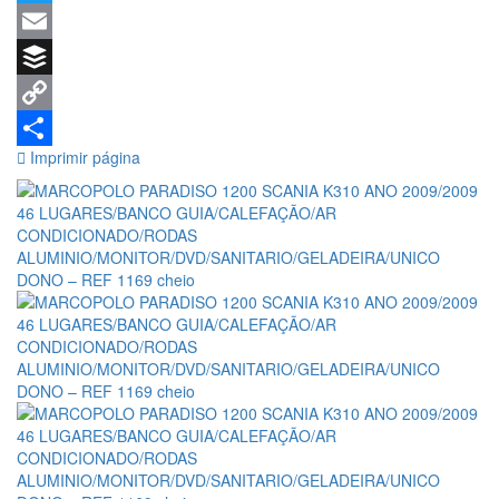
CONDICIONADO/RODAS
Twitter
ALUMINIO/MONITOR/DVD/SAN
Email
DONO – REF 1169
Buffer
Copy
Imprimir página
Link
Share