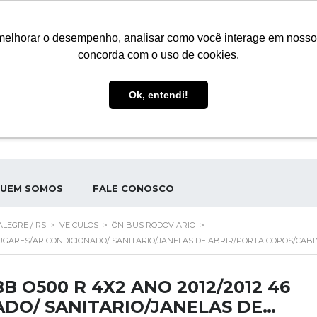
(51) 3272-7795
AV. A. J. RENNER, 535 - HUMAITÁ, POR
melhorar o desempenho, analisar como você interage em nosso sit
concorda com o uso de cookies.
V. A. J. RENNER, 535 - HUMAITÁ,
ATENDIMENTO
(51) 3272-7795
PORTO ALEGRE - RS
Ok, entendi!
UEM SOMOS
FALE CONOSCO
LEGRE / RS
>
VEÍCULOS
>
ÔNIBUS RODOVIARIO
>
 LUGARES/AR CONDICIONADO/ SANITARIO/JANELAS DE ABRIR/PORTA COPOS/CABIN
B O500 R 4X2 ANO 2012/2012 46
DO/ SANITARIO/JANELAS DE