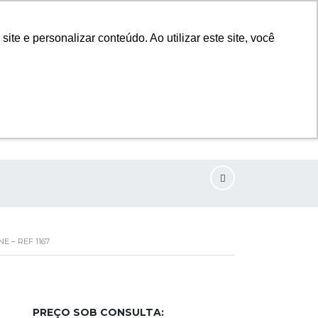
TO ALEGRE - RS
SEGUNDA SEXTA 8.00 - 18.00
e e personalizar conteúdo. Ao utilizar este site, você
(51) 98123-1449
MAURÍCIO
(51) 99533 9818
SIMONE
(51) 99256-5016
GILVANO
(51) 99252-1656
ALFREDO
(51) 99287-4906
YURI
E – REF 1167
PREÇO SOB CONSULTA: