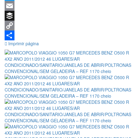
DE ABRIR/POLTRONAS
Twitter
CONVENCIONAL/SEM
Email
GELADEIRA – REF 1170
Buffer
Copy
Imprimir página
Link
Share