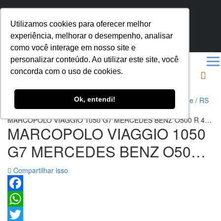
SEGUNDA SEXTA 8.00 - 18.00
Utilizamos cookies para oferecer melhor
AV. A. J. RENNER, 535 - HUMAITÁ, PORTO ALEGRE - RS
experiência, melhorar o desempenho, analisar
(51) 3272-7795
como você interage em nosso site e
personalizar conteúdo. Ao utilizar este site, você
concorda com o uso de cookies.
Ok, entendi!
Ônibus Usados e Seminovos MarcoPeças, em Porto Alegre / RS
>
Veículos
>
ÔNIBUS RODOVIARIO
>
MARCOPOLO VIAGGIO 1050 G7 MERCEDES BENZ O500 R 4X2
MARCOPOLO VIAGGIO 1050
ANO 2011/2012 46 LUGARES/AR
CONDICIONADO/SANITARIO/JANELAS DE ABRIR/POLTRONAS
G7 MERCEDES BENZ O500
CONVENCIONAL/SEM GELADEIRA – REF 1170
R 4X2 ANO 2011/2012 46
Compartilhar isso
LUGARES/AR
CONDICIONADO/SANITARIO/
Facebook
WhatsApp