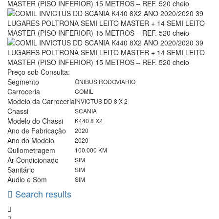
Preço sob Consulta:
Segmento
ÔNIBUS RODOVIARIO
Carroceria
COMIL
Modelo da Carroceria
INVICTUS DD 8 X 2
Chassi
SCANIA
Modelo do Chassi
K440 8 X2
Ano de Fabricação
2020
Ano do Modelo
2020
Quilometragem
100.000 KM
Ar Condicionado
SIM
Sanitário
SIM
Áudio e Som
SIM
Search results