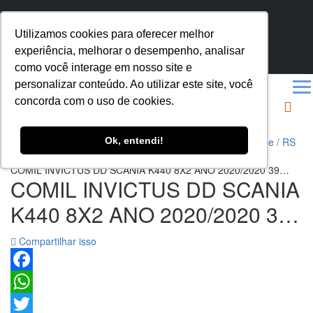
SEGUNDA SEXTA 8.00 - 18.00
Utilizamos cookies para oferecer melhor
AV. A. J. RENNER, 535 - HUMAITÁ, PORTO ALEGRE - RS
experiência, melhorar o desempenho, analisar
(51) 3272-7795
como você interage em nosso site e
personalizar conteúdo. Ao utilizar este site, você
concorda com o uso de cookies.
Ok, entendi!
Ônibus Usados e Seminovos MarcoPeças, em Porto Alegre / RS
>
Veículos
>
ÔNIBUS RODOVIARIO
>
COMIL INVICTUS DD SCANIA K440 8X2 ANO 2020/2020 39
COMIL INVICTUS DD SCANIA
LUGARES POLTRONA SEMI LEITO MASTER + 14 SEMI LEITO
MASTER (PISO INFERIOR) 15 METROS – REF. 520
K440 8X2 ANO 2020/2020 39
LUGARES POLTRONA SEMI
Compartilhar isso
LEITO MASTER + 14 SEMI
LEITO MASTER (PISO
Facebook
WhatsApp