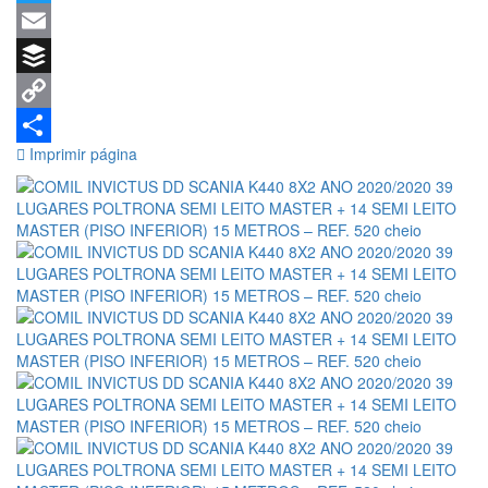
INFERIOR) 15 METROS –
Twitter
REF. 520
Email
Buffer
Copy
Imprimir página
Link
Share